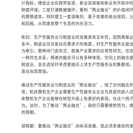
计指标，降低企业在跨界投资、新业态探索和新业务开拓中
制度环境。三是打通数据循环，重构“两业融合”的价值闭环
的摩擦成本。同时建立一套清晰的、基于效果的商业规则，
和回报，从而激发整个生态的内在活力。
陈钊：生产性服务业与制造业的发展具有互补性，因而两者
系中，制造业往往是站在需求方的角度，对生产性服务业提
为牵引，那种闭门造车式、脱离产业需求的应用性研究，往
一种共生关系，两者的融合可以有多种体现，空间上的融合
制造业，会在选址时考虑更接近上述生产性服务业的集聚地
造业向其靠拢。
推动生产性服务业与制造业的“两业融合”，除了空间融合
现，机床整机生产企业需要生产性服务业企业为其提供嵌入
床整机生产企业能够在转型升级上有更好的表现。在这个例
为。这时，为了推动“两业融合”，政府只需要顺势而为，
的预期。
胡晓鹏：要推动“两业融合”向纵深发展，就必须多维协同