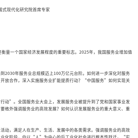
中国式现代化研究院首席专家
衡量一个国家经济发展程度的重要标志。2025年，我国服务业增加值
2030年服务业总规模迈上100万亿元台阶。如何进一步深化对服务
、开放合作，深入实施服务业扩能提质行动？“中国服务”如何实现关
质行动”。全国服务业大会上，发展服务业被提升到了党和国家事业发
何要格外强调服务业的高效发展？如何认识发展服务业的重大意义、重
身活动，满足人在生产、生活、发展中的各类需求。强调服务业的高效
工业化阶段，向以“人”为中心的后工业化社会进行根本性跃迁。“实