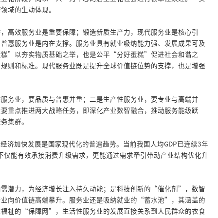
济领域的生动体现。
阱，高效服务业是重要保障；锻造新质生产力，现代服务业是核心引
，普惠服务业是内在支撑。服务业具有就业吸纳能力强、发展成果可及
蛋糕”以夯实物质基础之举，也是公平“分好蛋糕”促进社会和谐之
、规则和标准。现代服务业既是提升全球价值链位势的支撑，也是增强
性服务业，要品质与普惠并重；二是生产性服务业，要专业与高端并
业要重点推进两大战略任务，即深化产业数智融合，推动服务能级跃
服务集群。
经济加快发展是国家现代化的普遍趋势。当前我国人均GDP已连续3年
业不仅能有效承接消费升级需求，更能通过需求牵引带动产业结构优化升
内需潜力，为经济增长注入持久动能；是科技创新的“催化剂”，数智
产业向价值链高端攀升。服务业还是吸纳就业的“蓄水池”，其涵盖的
生福祉的“保障网”，生活性服务业的发展直接关系到人民群众的衣食