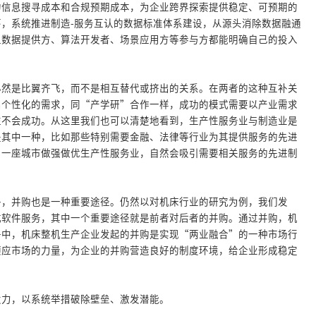
的信息搜寻成本和合规预期成本，为企业跨界探索提供稳定、可预期的
，系统推进制造-服务互认的数据标准体系建设，从源头消除数据融通
让数据提供方、算法开发者、场景应用方等参与方都能明确自己的投入
必然是比翼齐飞，而不是相互替代或挤出的关系。在两者的这种互补关
出个性化的需求，同“产学研”合作一样，成功的模式需要以产业需求
往不会成功。从这里我们也可以清楚地看到，生产性服务业与制造业是
是其中一种，比如那些特别需要金融、法律等行业为其提供服务的先进
。一座城市做强做优生产性服务业，自然会吸引需要相关服务的先进制
外，并购也是一种重要途径。仍然以对机床行业的研究为例，我们发
式软件服务，其中一个重要途径就是前者对后者的并购。通过并购，机
子中，机床整机生产企业发起的并购是实现“两业融合”的一种市场行
顺应市场的力量，为企业的并购营造良好的制度环境，给企业形成稳定
发力，以系统举措破除壁垒、激发潜能。