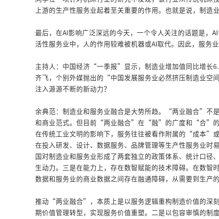
上游的生产性服务业起着至关重要的作用。也就是说，制造
最后，在AI影响广泛深远的今天，一个令人关注的话题是，
活性服务业中，人的作用较难被机器或AI取代。因此，服务
主持人：中国经济“一季报”显示，制造业增加值同比增长6.
齐飞，个别外媒抛出的“中国发展服务业必然挤压制造业空
注入源源不断的新动力？
余典范：制造业和服务业融合是大势所趋。“两业融合”不
和商业范式。但目前“两业融合”在“融”的广度和“合”
在传统工业文明的影响下，服务往往被看作附属的“成本”
在投入研发、设计、数据服务、品牌管理等生产性服务业时
国对制造业和服务业形成了两套独立的政策体系、统计口径
生动力。三是在能力上，存在数智赋能的技术障碍。在数智时
数据和服务业的商业数据之间存在融通障碍，从需要到生产
推动“两业融合”，本质上是以服务逻辑重构制造价值的深刻
期价值管理转型，实现服务价值重塑。二是以包容审慎的制