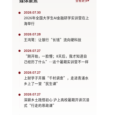
媒体聚焦
查看更多
2026.07.30
2026年全国大学生AI金融研学实训营在上
海举行
2026.07.28
王鸿鹭：让银行“长钱”流向硬科技
2026.07.27
“刚开始，一脸懵；8天后，我才知道自
己经历了什么”…这个暑期实训营不一样
2026.07.27
上财学子开展“千村调查”，走进青浦水
乡上了一堂“民生课”
2026.07.27
深耕乡土践悟初心 沪上高校暑期开讲沉浸
式“行走的思政课”