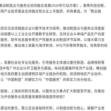
推动制造业与服务业协同融合发展2026年行动方案》，聚焦科技创新、
利用产业投资基金支持融合型企业上市融资、并购重组，为“两业融
政府应当支持鼓励企业以数字技术为纽带，推动制造业与服务业深度嵌
推动规模以上工业企业开展数字化转型，支持企业从单纯产品生产向提
力服务、软件信息服务等生产性服务业向制造环节延伸，以强大算力支
用场景，推动海工装备与海洋牧场、AI与汽车等跨界融合，培育新的经
务，发展社会化专业化服务，引导服务主体通过委托制造、品牌授权等
践中有广州企业以环卫服务为基础，纵向拓展循环经济产业链，横向融
，地方政府要主动搭建跨区域产业链协作机制，促进跨地区产业协作、
，让“中国制造”的硬实力与“中国服务”的软实力充分结合。
略链接，上海如何抓住机遇，以服务业为重点扩大制度型开放，在推动
，为开创服务业高质量发展新局面提供经验？
系建设的重任，需立足自身独特优势，以制度创新为核心，破解产业发