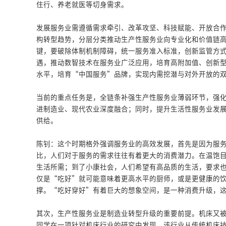
住行、养老就医等切身需求。
发展服务业需遵循需求牵引、改革攻坚、科技赋能、开放合
构转型趋势，分层分类推动生产性服务业向专业化和价值链
键，要破除体制机制障碍，统一服务准入标准，创新监管方
遇，推动数智技术在服务业广泛应用，培育高附加值、创新
水平，培育“中国服务”品牌，实现内需挖潜与对外开放的
当前的重点任务是，全链条补强生产性服务业薄弱环节，强
进制造业、现代农业深度融合；同时，提升生活性服务业发
供给。
陈钊：这个时期格外强调服务业的高效发展，首先是因为服
比，人们对于服务的需求往往有着更大的消费潜力。在温饱
生活所需；到了小康社会，人们希望有高品质的生活，要求
仅是“吃好”就可能意味着更高水平的厨师，或是更健康的
撑。“吃好穿好”有着巨大的想象空间，是一种消费升级，
其次，生产性服务业是制造业转型升级的重要前提。机床又
同学在一项针对机床行业的研究中发现，该行业从传统机床