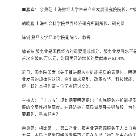
■嘉宾： 余典范 上海财经大学未来产业发展研究院院长、
胡晓鹏 上海社会科学院世界经济研究所副所长、研究员
陈钊 复旦大学经济学院副院长、教授
编者按 服务业是国民经济的重要组成部分，服务业发展水平是
首次突破80万亿元，对国民经济增长的贡献率达61.4%。
近日，国务院印发《关于推进服务业扩能提质的意见》，明确到
业发展的规律性认识，突出需求牵引、改革攻坚、科技赋能
键一跃？本报约请三位学者研讨交流。
主持人：“十五五”规划纲要明确提出“实施服务业扩能提
展的全局性战略高度。在经济转向高质量发展关键阶段，为
要原则、重点任务？
余典范：相比第一、第二产业，服务业更强调服务于人类自
发展，本质上是我国经济发展范式正在从以“物”为中心的