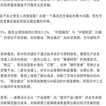
业的高质量发展离不开服务业的贡献。
AI会不会让很多人丢掉饭碗？这是一个事关民生福祉的重大问题。而在生
业的发展还能起到就业稳定器的作用。
3%，服务业增加值同比增长5.2%。“中国服务”与“中国制造”比翼
间”的谬论不攻自破。如何推动“两业融合”向纵深发展，为中国经济
是简单叠加，其中的关键在于通过技术进步与管制放松，重塑生产关系
的深度上还存在挑战：一是在认知上，存在“重硬轻软”的思维定式。
或“售后”，而非创造新价值的“引擎”，这种“硬件思维”导致企业
易犹豫不决。二是在治理上，存在分业管理的制度藩篱。长期以来，我
、要素市场等，客观上增加了融合成本，抑制了市场主体跨界融合的内
代，“两业融合”的本质是数据与AI驱动的价值链重构，但现实中工业
的价值闭环未有效构建。
变革。一是推动企业从“产品销售”向“提供产品+服务”的全生命周
度创新降低融合成本，如探索建立能够精准衡量两业融合经济贡献的统