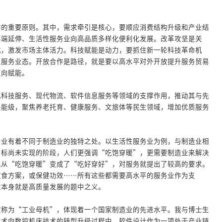
作的重要原则。其中，需求牵引是核心，要顺应消费结构升级和产业结
高端延伸、生活性服务业向高品质多样化便利化发展。改革攻坚是关
式，激发市场主体活力。科技赋能是动力，要抓住新一轮科技革命机
型服务业态。开放合作是路径，就是要以高水平对外开放提升服务贸易
双向赋能。
化科技服务、现代物流、软件信息服务等领域的支撑作用，推动其与先
展能级，聚焦养老托育、健康服务、文旅体等民生领域，增加优质服务
务业有着不同于制造业的独特之处。以生活性服务业为例，与制造业相
目标尚未实现的阶段，人们更强调“吃饱穿暖”，更需要制造业来解决
也从“吃饱穿暖”变成了“吃好穿好”，对服务就提出了较高的要求。
饮食方案，或保健功效……所有这些都需要高水平的服务业作为支
这本身就是高质量发展的题中之义。
被称为“工业母机”，体现着一个国家制造业的先进水平。我与博士生
技术向数控机床技术的转型升级过程中，软件设计作为一项处于产业链