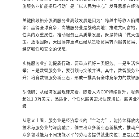
施服务业扩能提质行动”是“以人民为中心”发展思想在经
关键阶段格外强调服务业高效发展是因为：跨越中等收入陷
擎；赢得全球竞争，高端服务业是战略高地；推进共同富裕
性高的双重属性，推动服务业高质量发展，既是持续“做大
策。放眼国际，大国博弈重点已经从货物贸易转向服务贸易
经济韧性和安全的保障。
实施服务业扩能提质行动，要重点抓好三类服务。一是生活
举；三是数智服务业，要引领与突破并进。其中，数智服务
升；培育数智服务新业态，形成一批具有全球竞争力的数智
胡晓鹏：从经济发展规律来看，随着人均GDP持续提升，服务
超过1.3万美元，品质化、个性化服务需求快速增长。服务
级。
从意义上看，服务业是经济增长的“主动力”，能持续释放
技术与服务业的深度融合，催生出众多新业态新模式，推动
众多领域能为不同技能水平的劳动者提供就业岗位；更是民