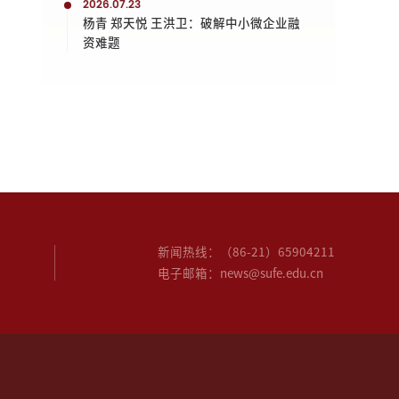
2026.07.23
杨青 郑天悦 王洪卫：破解中小微企业融
资难题
新闻热线：（86-21）65904211
电子邮箱：news@sufe.edu.cn