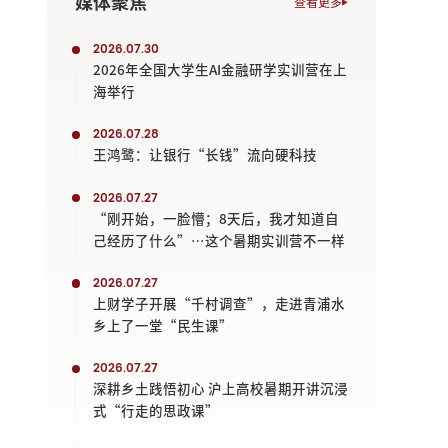
媒体聚焦
查看更多
2026.07.30
2026年全国大学生AI金融研学实训营在上
海举行
2026.07.28
王鸿鹭：让银行“长钱”流向硬科技
2026.07.27
“刚开始，一脸懵；8天后，我才知道自
己经历了什么”…这个暑期实训营不一样
2026.07.27
上财学子开展“千村调查”，走进青浦水
乡上了一堂“民生课”
2026.07.27
深耕乡土践悟初心 沪上高校暑期开讲沉浸
式“行走的思政课”